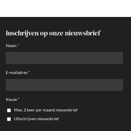
e
l
r
e
n
e
n
Inschrijven op onze nieuwsbrief
Naam *
E-mailadres *
Keuze *
Max. 2 keer per maand nieuwsbrief
Uitschrijven nieuwsbrief