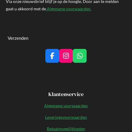
Via onze nieuwsbrief blijf je op de hoogte.
Door aan te melden
gaat u akkoord met de
Algemene voorwaarden.
Verzenden
F
I
W
a
n
h
c
s
a
e
t
t
b
a
s
o
g
A
Klantenservice
o
r
p
k
a
p
Algemene voorwaarden
m
Leveringsvoorwaarden
Betaalmogelijkheden