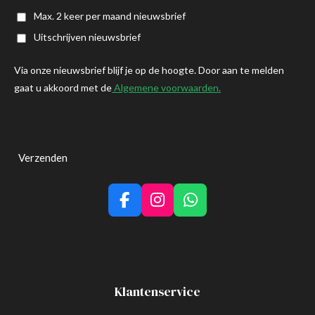
Max. 2 keer per maand nieuwsbrief
Uitschrijven nieuwsbrief
Via onze nieuwsbrief blijf je op de hoogte.
Door aan te melden
gaat u akkoord met de
Algemene voorwaarden.
Verzenden
F
I
W
a
n
h
c
s
a
e
t
t
b
a
s
o
g
A
Klantenservice
o
r
p
k
a
p