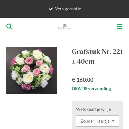
Ga
Vers garantie
direct
naar
de
hoofdinhoud
Grafstuk Nr. 221
± 40cm
€ 160,00
GRATIS verzending
Welk kaartje wil je