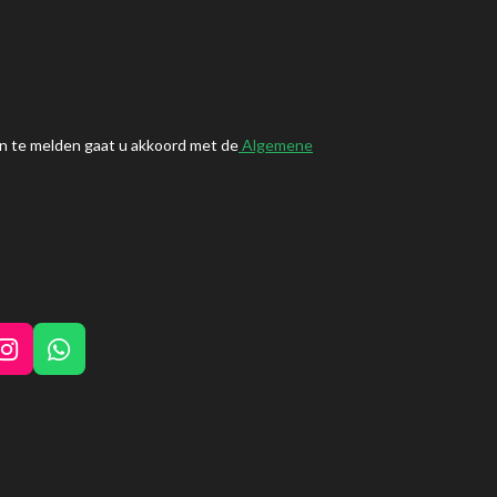
n te melden gaat u akkoord met de
Algemene
I
W
n
h
s
a
t
t
a
s
g
A