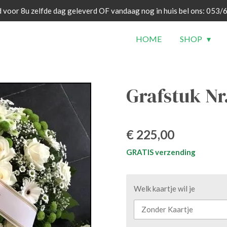
 voor 8u zelfde dag geleverd OF vandaag nog in huis bel ons: 053/
HOME
SHOP
Grafstuk Nr
€ 225,00
GRATIS verzending
Welk kaartje wil je