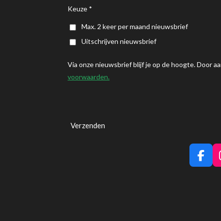
Keuze *
Max. 2 keer per maand nieuwsbrief
Uitschrijven nieuwsbrief
Via onze nieuwsbrief blijf je op de hoogte.
Door aa
voorwaarden.
Verzenden
F
a
c
e
b
o